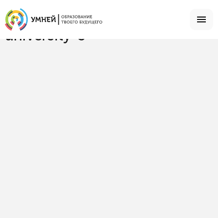
Главная
ВУЗы
university-5
university-5